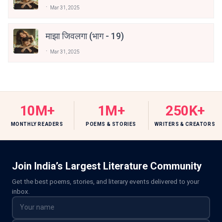
Mar 31, 2025
माझा जिवलगा (भाग - 19)
Mar 31, 2025
10M+
1M+
250K+
MONTHLY READERS
POEMS & STORIES
WRITERS & CREATORS
Join India’s Largest Literature Community
Get the best poems, stories, and literary events delivered to your
inbox.