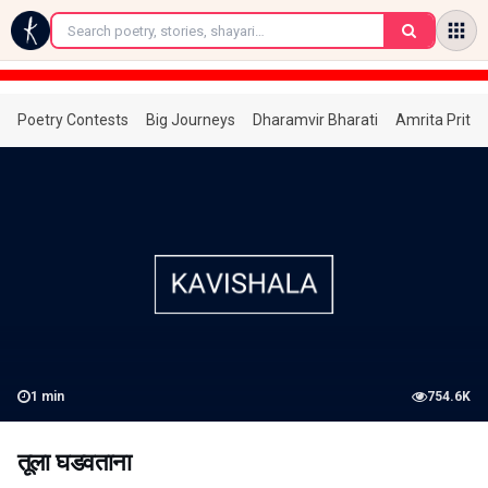
←
Poetry Contests
Big Journeys
Dharamvir Bharati
Amrita Prita
1
min
754.6K
तूला घडवताना