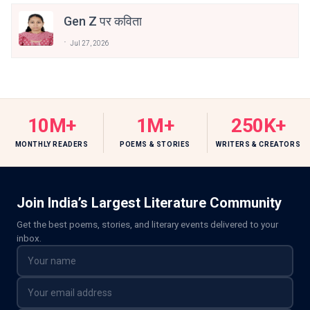
Gen Z पर कविता
Jul 27, 2026
10M+
1M+
250K+
MONTHLY READERS
POEMS & STORIES
WRITERS & CREATORS
Join India’s Largest Literature Community
Get the best poems, stories, and literary events delivered to your
inbox.