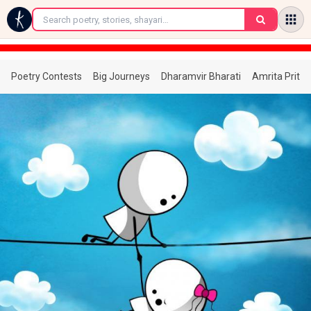
←
Poetry Contests
Big Journeys
Dharamvir Bharati
Amrita Prita