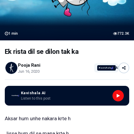
1
min
772.3K
Ek rista dil se dilon tak ka
Pooja Rani
AI
Jun 16, 2020
Kavishala AI
Listen to this post
Aksar hum unhe nakara krte h
Jisse hum dil se mana krte h....