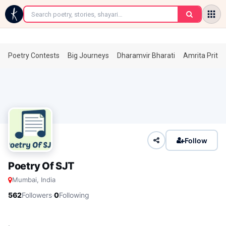
←
Poetry Contests
Big Journeys
Dharamvir Bharati
Amrita Prita
Follow
Poetry Of SJT
Mumbai, India
·
562
Followers
0
Following
.