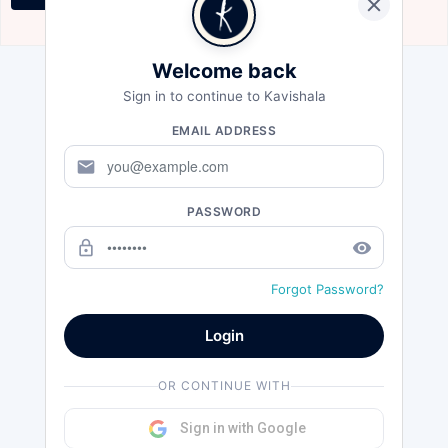
Oct 23, 2020
Welcome back
Sign in to continue to Kavishala
EMAIL ADDRESS
mail
PASSWORD
lock_outline
remove_red_eye
Forgot Password?
Login
OR CONTINUE WITH
Sign in with Google