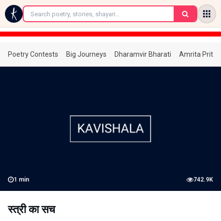
←
Poetry Contests
Big Journeys
Dharamvir Bharati
Amrita Prita
1
min
742.9K
स्त्री का सच