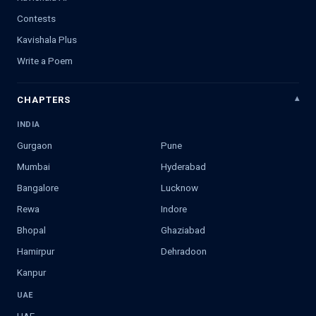
Contests
Kavishala Plus
Write a Poem
CHAPTERS
INDIA
Gurgaon
Pune
Mumbai
Hyderabad
Bangalore
Lucknow
Rewa
Indore
Bhopal
Ghaziabad
Hamirpur
Dehradoon
Kanpur
UAE
UAE