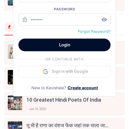
Pinky
Aug 6, 2026
PASSWORD
lock_outline
remove_red_eye
Trending Now
Forgot Password?
Login
मैं शून्य पे सवार हूँ
Jun 16, 2020
OR CONTINUE WITH
Sign in with Google
अंतिम ऊँचाई - कुँवर नारायण | Stay Home
Stay Safe | TVF's Aspirants
May 8, 2021
New to Kavishala?
Create account
10 Greatest Hindi Poets Of India
Jun 16, 2020
तू भी है राणा का वंशज फेंक जहां तक भाला जाए: