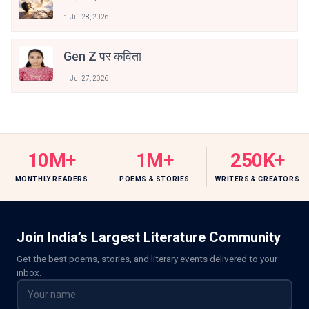
Jul 28, 2026
Gen Z पर कविता
Jul 27, 2026
10M+
1M+
250K+
MONTHLY READERS
POEMS & STORIES
WRITERS & CREATORS
Join India’s Largest Literature Community
Get the best poems, stories, and literary events delivered to your
inbox.