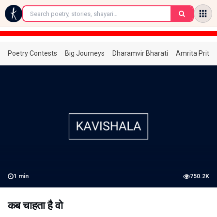
←
Poetry Contests
Big Journeys
Dharamvir Bharati
Amrita Prita
1
min
750.2K
कब चाहता है वो