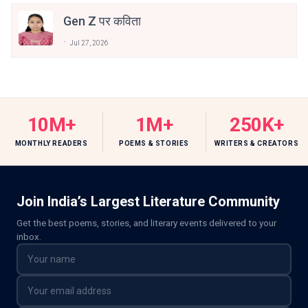
Gen Z पर कविता
Jul 27, 2026
10M+
1M+
250K+
MONTHLY READERS
POEMS & STORIES
WRITERS & CREATORS
Join India’s Largest Literature Community
Get the best poems, stories, and literary events delivered to your
inbox.