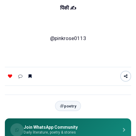
पिंकी ✍️
@pinkrose0113
poetry
Join WhatsApp Community
Daily literature, poetry & stories