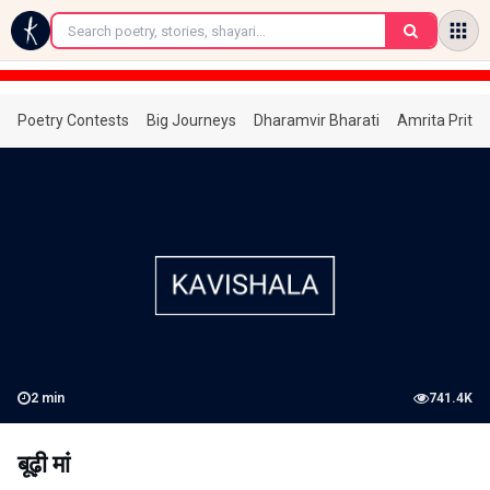
←
Poetry Contests
Big Journeys
Dharamvir Bharati
Amrita Prita
2
min
741.4K
बूढ़ी मां