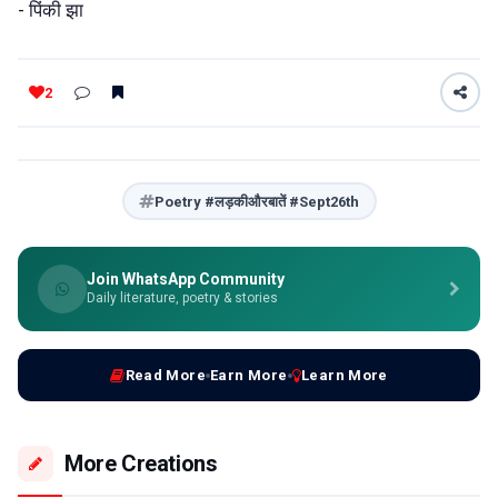
- पिंकी झा
2
Poetry #लड़कीऔरबातें #Sept26th
Join WhatsApp Community
Daily literature, poetry & stories
Read More
Earn More
Learn More
More Creations