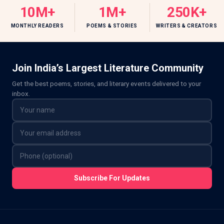
10M+
1M+
250K+
MONTHLY READERS
POEMS & STORIES
WRITERS & CREATORS
Join India’s Largest Literature Community
Get the best poems, stories, and literary events delivered to your
inbox.
Subscribe For Updates