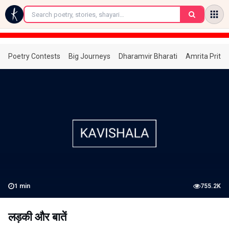
←
Poetry Contests
Big Journeys
Dharamvir Bharati
Amrita Prita
1
min
755.2K
लड़की और बातें