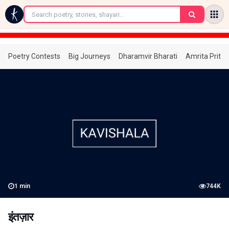
←
Poetry Contests
Big Journeys
Dharamvir Bharati
Amrita Prita
1
min
744K
इंतज़ार