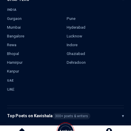
INDIA
Gurgaon
Pune
Mumbai
Hyderabad
Bangalore
Lucknow
Rewa
Indore
Bhopal
Ghaziabad
Hamirpur
Dehradoon
Kanpur
UAE
UAE
Top Poets on Kavishala
▾
300+ poets & writers