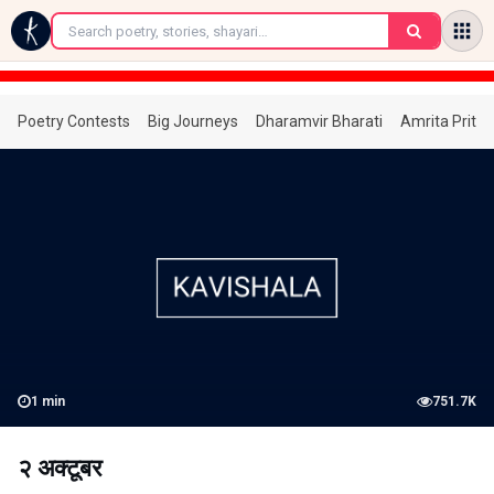
←
Poetry Contests
Big Journeys
Dharamvir Bharati
Amrita Prita
1
min
751.7K
२ अक्टूबर