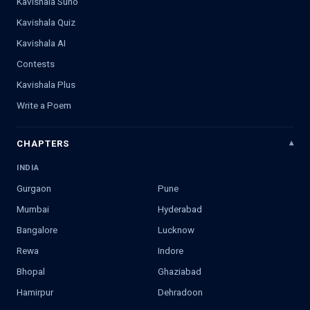
Kavishala Suno
Kavishala Quiz
Kavishala AI
Contests
Kavishala Plus
Write a Poem
CHAPTERS
INDIA
Gurgaon
Pune
Mumbai
Hyderabad
Bangalore
Lucknow
Rewa
Indore
Bhopal
Ghaziabad
Hamirpur
Dehradoon