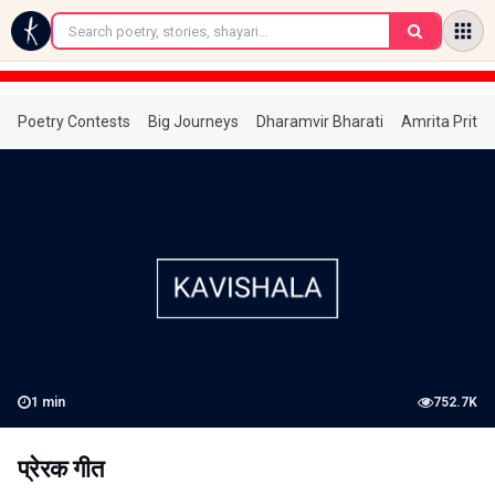
←
Poetry Contests
Big Journeys
Dharamvir Bharati
Amrita Prita
1
min
752.7K
प्रेरक गीत