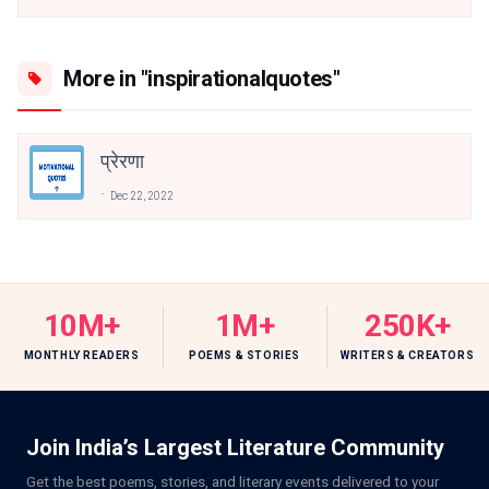
More in "inspirationalquotes"
प्रेरणा
Dec 22, 2022
10M+
1M+
250K+
MONTHLY READERS
POEMS & STORIES
WRITERS & CREATORS
Join India’s Largest Literature Community
Get the best poems, stories, and literary events delivered to your