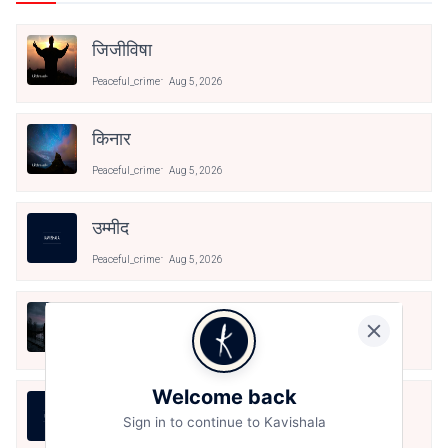
जिजीविषा
Peaceful_crime
Aug 5, 2026
किनार
Peaceful_crime
Aug 5, 2026
उम्मीद
Peaceful_crime
Aug 5, 2026
रात
Peaceful_crime
Jul 30, 2026
Welcome back
Mai Takleefo Ka Khazana Liye Firta
Sign in to continue to Kavishala
Hu
Peaceful_crime
Jul 28, 2026