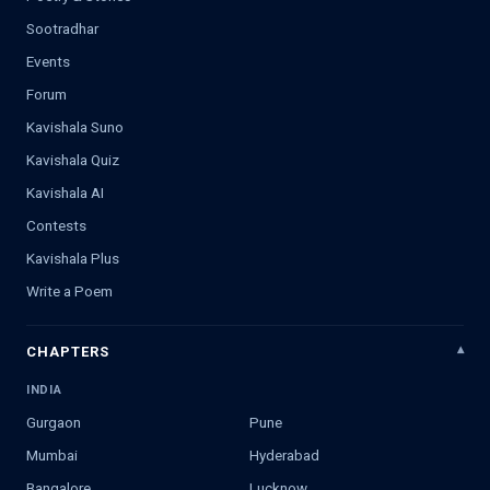
Sootradhar
Events
Forum
Kavishala Suno
Kavishala Quiz
Kavishala AI
Contests
Kavishala Plus
Write a Poem
CHAPTERS
INDIA
Gurgaon
Pune
Mumbai
Hyderabad
Bangalore
Lucknow