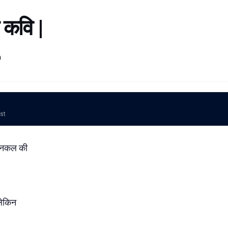
एक कवि |
a
ost
 नकल की
लेकिन