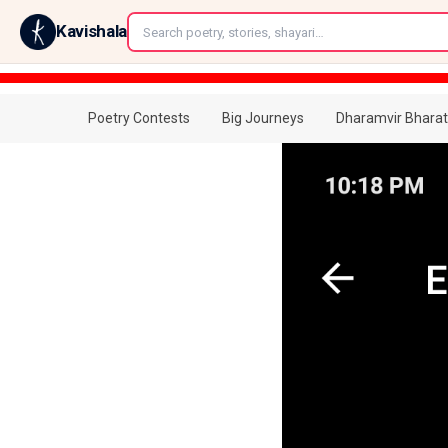
←
Kavishala
Poetry Contests
Big Journeys
Dharamvir Bharat