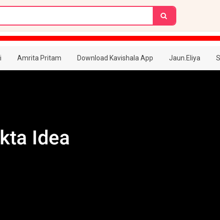
i
Amrita Pritam
Download Kavishala App
Jaun.Eliya
S