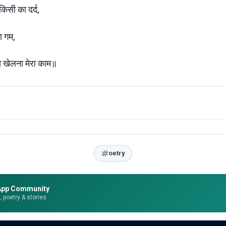
िसी का दर्द,
ा गम,
ं से खेलना मेरा काम॥
oetry
App Community
e, poetry & stories