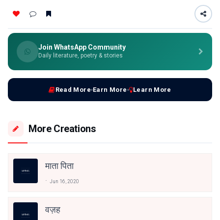
Join WhatsApp Community
Daily literature, poetry & stories
Read More
Earn More
Learn More
More Creations
माता पिता
Jun 16, 2020
वज़ह