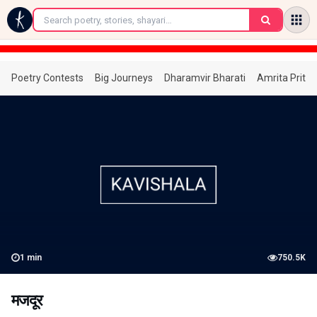
←
Poetry Contests
Big Journeys
Dharamvir Bharati
Amrita Prita
1
min
750.5K
मजदूर