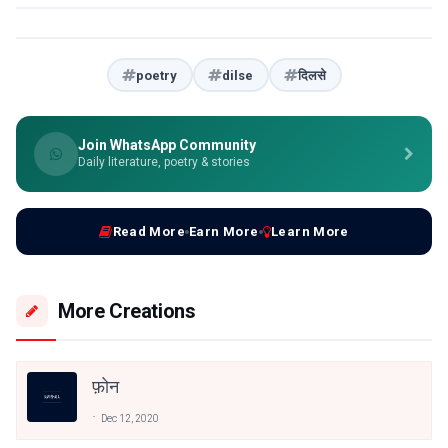
poetry
dilse
दिलसे
Join WhatsApp Community
Daily literature, poetry & stories
Read More
Earn More
Learn More
More Creations
फ़ोन
Dec 12, 2020