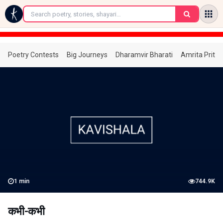
←
Poetry Contests
Big Journeys
Dharamvir Bharati
Amrita Prita
1
min
744.9K
कभी-कभी