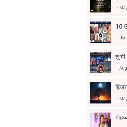
Asp
May
10 G
Jun
तू भी
Aug
हिज्र
May