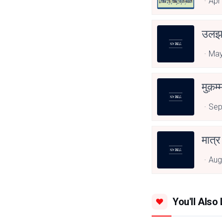
Apr
उल
May
मुक़म
Sep
मात्र
Aug
You'll Also 