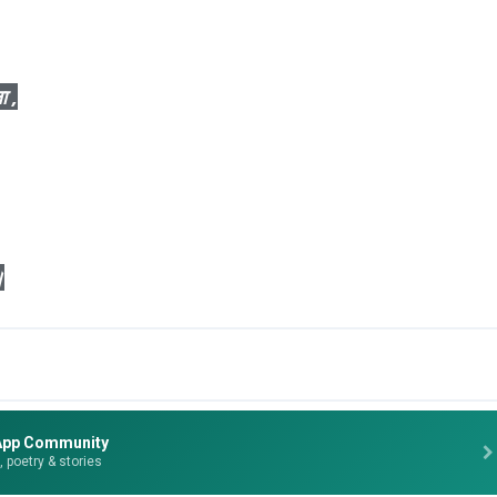
ा ,
।
App Community
e, poetry & stories