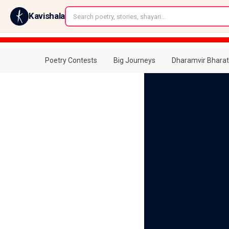
←
Kavishala
Poetry Contests
Big Journeys
Dharamvir Bharat