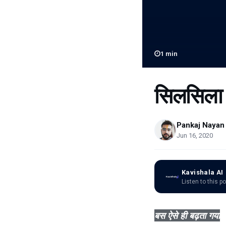
1
min
सिलसिला
Pankaj Nayan
Jun 16, 2020
Kavishala AI
Listen to this p
बस ऐसे ही बढ़ता गया