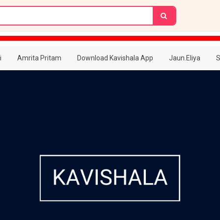
i
Amrita Pritam
Download Kavishala App
Jaun.Eliya
S