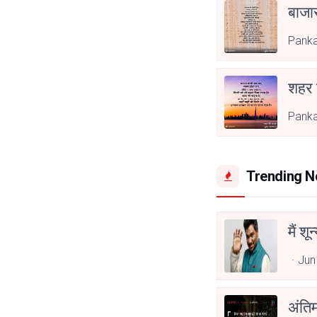
बाजा
Pank
शहर
Pank
Trending 
मैं शू
Jun
अंति