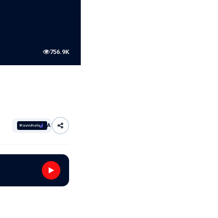
756.9K
AI