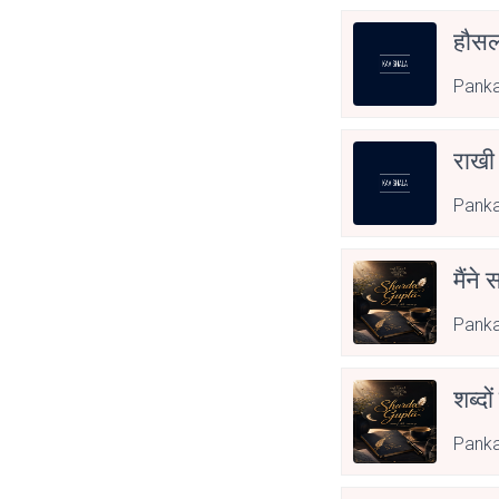
हौसला
Pank
राखी
Pank
मैंने
Pank
शब्दो
Pank