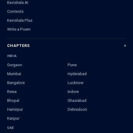
Kavishala AI
Contests
Kavishala Plus
Write a Poem
CHAPTERS
INDIA
Gurgaon
Pune
Mumbai
Hyderabad
Bangalore
Lucknow
Rewa
Indore
Bhopal
Ghaziabad
Hamirpur
Dehradoon
Kanpur
UAE