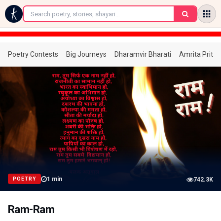
←
Poetry Contests
Big Journeys
Dharamvir Bharati
Amrita Prita
1
min
POETRY
742.3K
Ram-Ram