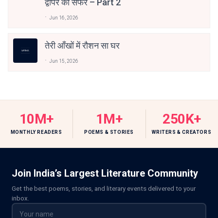
द्वापर का सफर – Part 2
Jun 16, 2026
तेरी आँखों में रौशन सा घर
Jun 15, 2026
10M+
1M+
250K+
MONTHLY READERS
POEMS & STORIES
WRITERS & CREATORS
Join India’s Largest Literature Community
Get the best poems, stories, and literary events delivered to your
inbox.