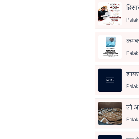
हिसा
Palak
कमबख़
Palak
शायर
Palak
लो आ 
Palak