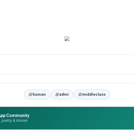
human
admi
middleclass
App Community
e, poetry & stories