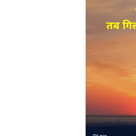
1
min