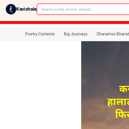
←
Kavishala
Poetry Contests
Big Journeys
Dharamvir Bharat