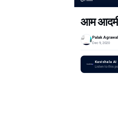
आम आदम
Palak Agrawa
Dec 9, 2020
Kavishala AI
Listen to this p