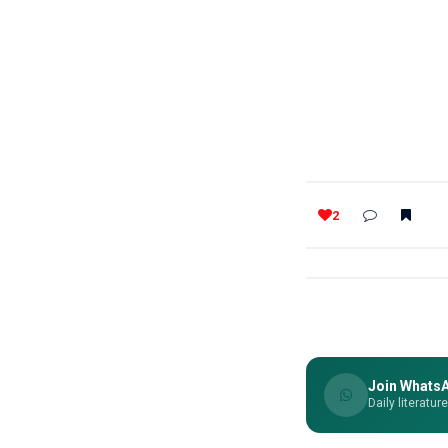
2
Join Whats
Daily literatur