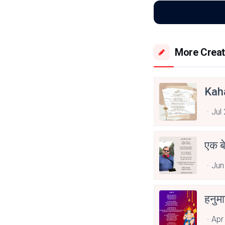
More Creat
Kah
Jul
एक ब
Jun
हनुम
Apr