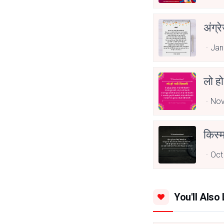
अंग्रे
Jan
लो हो
Nov
किस्
Oct
You'll Also 