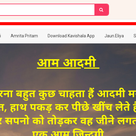
i
Amrita Pritam
Download Kavishala App
Jaun.Eliya
S