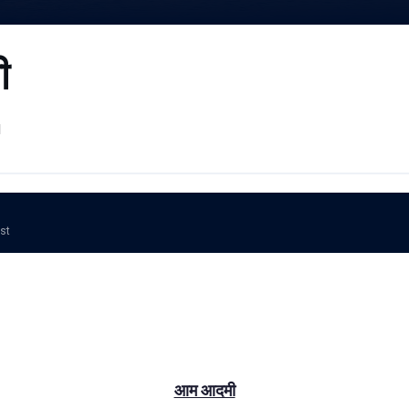
ी
l
ost
आम आदमी