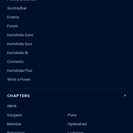
Sootradhar
Events
Forum
Kavishala Suno
Kavishala Quiz
Kavishala AI
Contests
Kavishala Plus
Write a Poem
CHAPTERS
INDIA
Gurgaon
Pune
Mumbai
Hyderabad
Bangalore
Lucknow