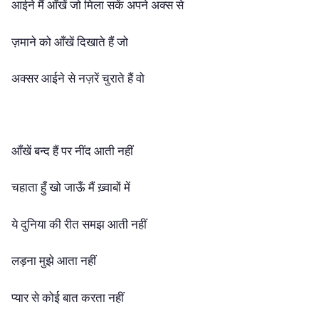
आईने
मैं
आँखें
जो
मिला
सकें
अपने
अक्स
से
ज़माने
को
आँखें
दिखाते
हैं
जो
अक्सर
आईने
से
नज़रें
चुराते
हैं
वो
आँखें
बन्द
हैं
पर
नींद
आती
नहीं
चहाता
हुँ
खो
जाऊँ
मैं
ख़्वाबों
में
ये
दुनिया
की
रीत
समझ
आती
नहीं
लड़ना
मुझे
आता
नहीं
प्यार
से
कोई
बात
करता
नहीं