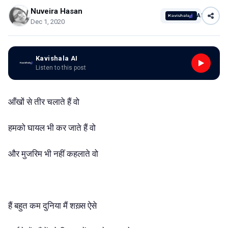
Nuveira Hasan
AI
Dec 1, 2020
Kavishala AI
Listen to this post
आँखों
से
तीर
चलाते
हैं
वो
वो
हमको
घायल
भी
कर
जाते
हैं
और
मुजरिम
भी
नहीं कहलाते
वो
हैं
बहुत
कम
दुनिया
मैं
शख़्स
ऐसे