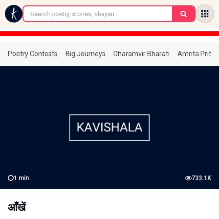
←
Poetry Contests
Big Journeys
Dharamvir Bharati
Amrita Prita
1
min
733.1K
आँखें