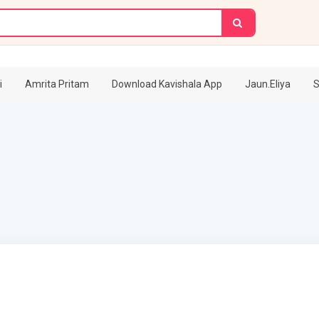
i
Amrita Pritam
Download Kavishala App
Jaun.Eliya
S