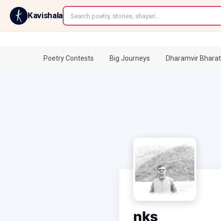
←
Kavishala
Poetry Contests
Big Journeys
Dharamvir Bharat
nks