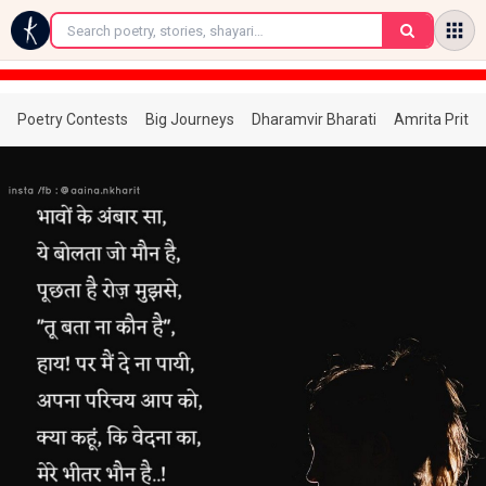
←
Poetry Contests
Big Journeys
Dharamvir Bharati
Amrita Prita