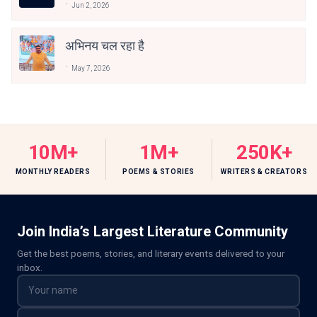
Jun 2, 2026
अभिनय चल रहा है
May 7, 2026
10M+
1M+
250K+
MONTHLY READERS
POEMS & STORIES
WRITERS & CREATORS
Join India’s Largest Literature Community
Get the best poems, stories, and literary events delivered to your
inbox.