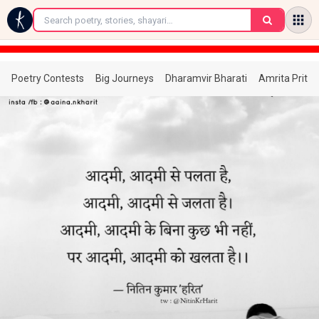
←
Poetry Contests
Big Journeys
Dharamvir Bharati
Amrita Prita