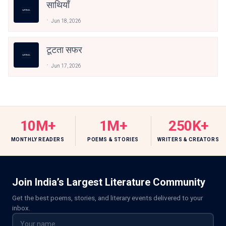
साथियाँ
Jun 18, 2026
टूटता सफर
Jun 17, 2026
10M+
1M+
250K+
MONTHLY READERS
POEMS & STORIES
WRITERS & CREATORS
Join India’s Largest Literature Community
Get the best poems, stories, and literary events delivered to your
inbox.