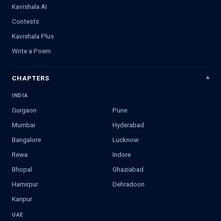
Kavishala AI
Contests
Kavishala Plus
Write a Poem
CHAPTERS
INDIA
Gurgaon
Pune
Mumbai
Hyderabad
Bangalore
Lucknow
Rewa
Indore
Bhopal
Ghaziabad
Hamirpur
Dehradoon
Kanpur
UAE