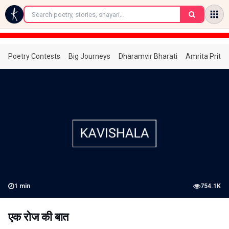
←
Poetry Contests
Big Journeys
Dharamvir Bharati
Amrita Prita
1
min
754.1K
एक रोज की बात