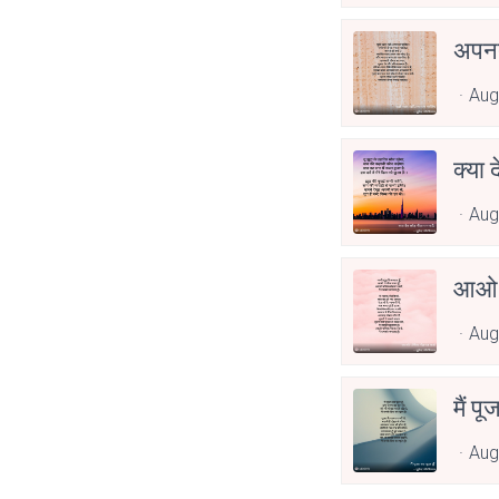
अपनत
Aug
क्या 
Aug
आओ 
Aug
मैं पू
Aug