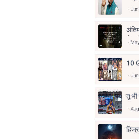
Jun
अंति
Asp
May
10 G
Jun
तू भी
Aug
हिज्र