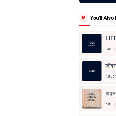
You'll Also 
LIF
Nirup
जीवन
Nirup
अपनत
Nirup