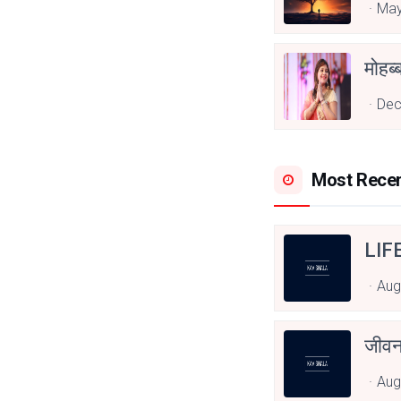
May
Dec
Most Rece
LIF
Aug
जीवन
Aug