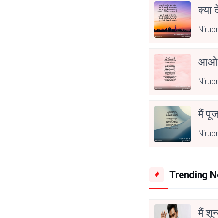
क्या 
Nirup
आओ 
Nirup
मैं पू
Nirup
Trending 
मैं शू