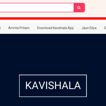
i
Amrita Pritam
Download Kavishala App
Jaun.Eliya
S