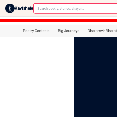
←
Kavishala
Poetry Contests
Big Journeys
Dharamvir Bharat