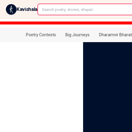
←
Kavishala
Poetry Contests
Big Journeys
Dharamvir Bharat