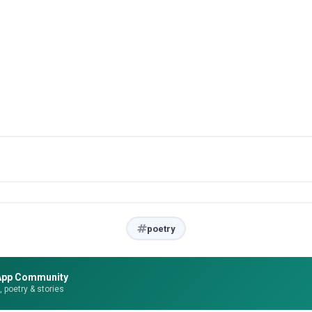
poetry
App Community
e, poetry & stories