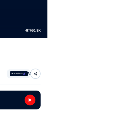
760.8K
AI