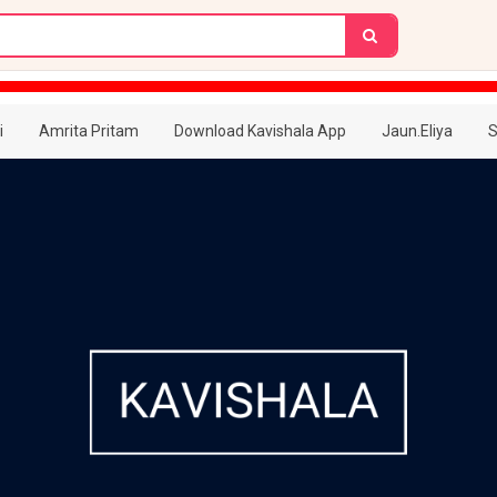
i
Amrita Pritam
Download Kavishala App
Jaun.Eliya
S