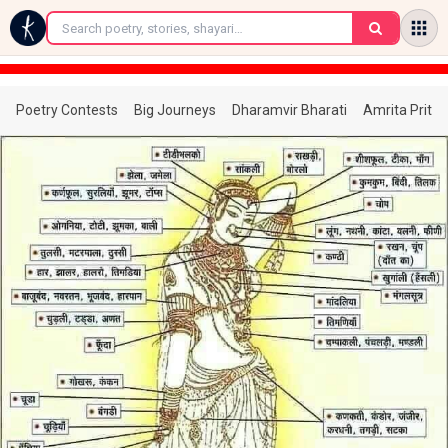
←
Poetry Contests
Big Journeys
Dharamvir Bharati
Amrita Prita