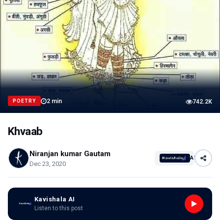
2
min
POETRY
742.2K
Khvaab
Niranjan kumar Gautam
AI
Dec 23, 2020
Kavishala AI
Listen to this post