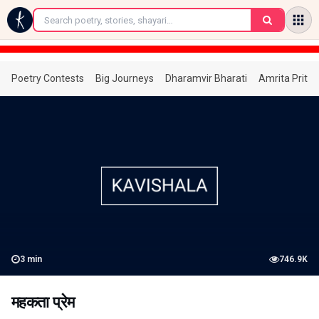
←
Poetry Contests
Big Journeys
Dharamvir Bharati
Amrita Prita
3
min
746.9K
महकता प्रेम