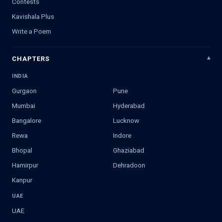
Contests
Kavishala Plus
Write a Poem
CHAPTERS
INDIA
Gurgaon
Pune
Mumbai
Hyderabad
Bangalore
Lucknow
Rewa
Indore
Bhopal
Ghaziabad
Hamirpur
Dehradoon
Kanpur
UAE
UAE