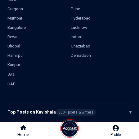
Gurgaon
Pune
Mumbai
Hyderabad
Bangalore
Lucknow
Rewa
Indore
Bhopal
Ghaziabad
Hamirpur
Dehradoon
Kanpur
UAE
UAE
Top Poets on Kavishala
▾
300+ poets & writers
©
2026
Kavishala. All rights reserved.
Home
Home
Profile
Profile