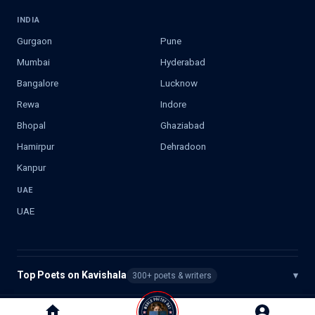
INDIA
Gurgaon
Pune
Mumbai
Hyderabad
Bangalore
Lucknow
Rewa
Indore
Bhopal
Ghaziabad
Hamirpur
Dehradoon
Kanpur
UAE
UAE
Top Poets on Kavishala
▾
300+ poets & writers