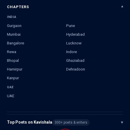
CHAPTERS
INDIA
Gurgaon
Pune
Mumbai
Hyderabad
Bangalore
Lucknow
Rewa
Indore
Bhopal
Ghaziabad
Hamirpur
Dehradoon
Kanpur
UAE
UAE
Top Poets on Kavishala
▾
300+ poets & writers