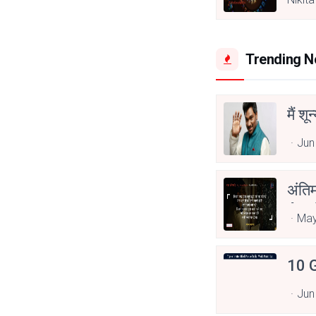
Trending 
मैं शू
Jun
अंति
Asp
May
10 G
Jun