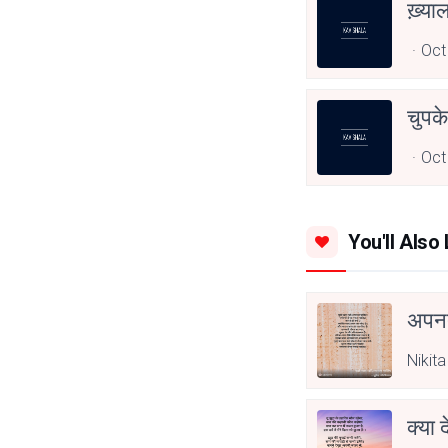
ख़्या
Oct
चुपके
Oct
You'll Also 
अपनत
Nikita
क्या 