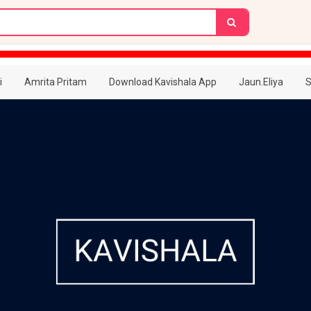
i
Amrita Pritam
Download Kavishala App
Jaun.Eliya
S