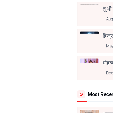
तू भी
Aug
हिज्र
May
Dec
Most Rece