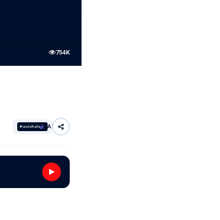
754K
AI