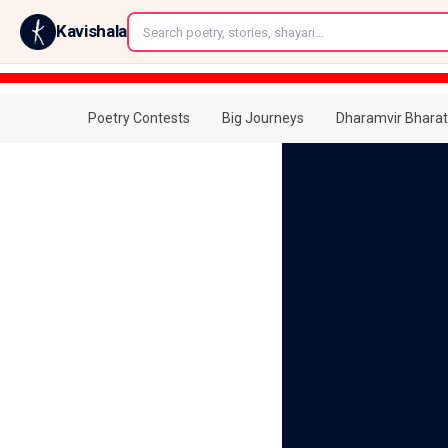
←
Kavishala
Poetry Contests
Big Journeys
Dharamvir Bharat