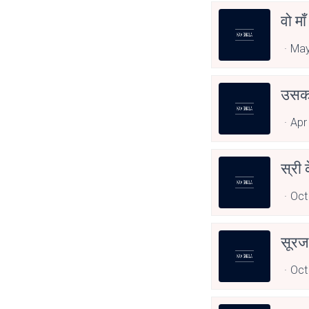
वो मा
May
उसका
Apr
स्री 
Oct
सूरज
Oct