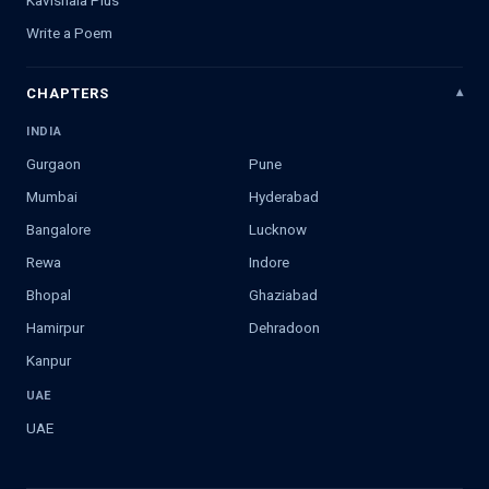
Kavishala Plus
Write a Poem
CHAPTERS
INDIA
Gurgaon
Pune
Mumbai
Hyderabad
Bangalore
Lucknow
Rewa
Indore
Bhopal
Ghaziabad
Hamirpur
Dehradoon
Kanpur
UAE
UAE