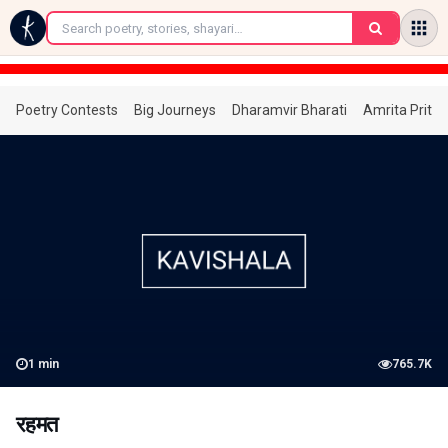
←
Poetry Contests
Big Journeys
Dharamvir Bharati
Amrita Prita
1
min
765.7K
रहमत