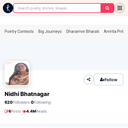
←
Poetry Contests
Big Journeys
Dharamvir Bharati
Amrita Prita
Follow
Nidhi Bhatnagar
·
620
Followers
0
Following
·
6
Posts
4.4M
Reads