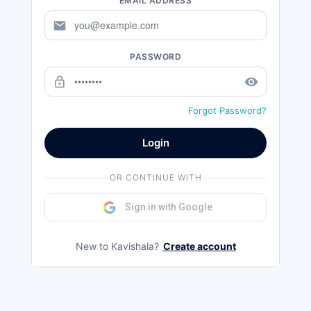
EMAIL ADDRESS
mail
PASSWORD
lock_outline
remove_red_eye
Forgot Password?
Login
OR CONTINUE WITH
Sign in with Google
New to Kavishala?
Create account