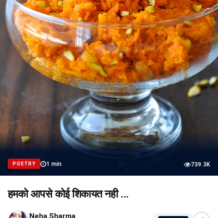
1
min
POETRY
739.3K
हमको आपसे कोई शिकायत नही ...
Neha Sharma