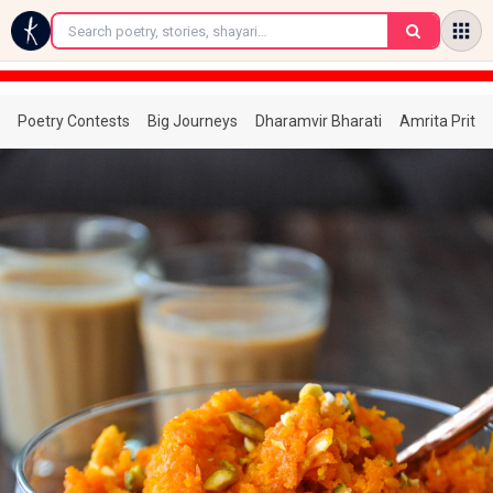
←
Poetry Contests
Big Journeys
Dharamvir Bharati
Amrita Prita