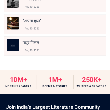
Aug 10, 2026
"अपना हाल"
Aug 10, 2026
मधुर मिलन
Aug 10, 2026
10M+
1M+
250K+
MONTHLY READERS
POEMS & STORIES
WRITERS & CREATORS
Join India’s Largest Literature Community