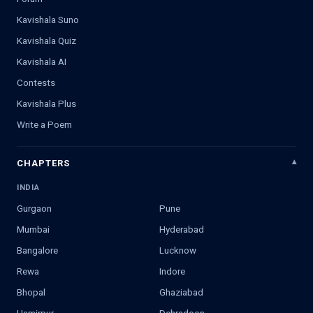
Kavishala Suno
Kavishala Quiz
Kavishala AI
Contests
Kavishala Plus
Write a Poem
CHAPTERS
INDIA
Gurgaon
Pune
Mumbai
Hyderabad
Bangalore
Lucknow
Rewa
Indore
Bhopal
Ghaziabad
Hamirpur
Dehradoon