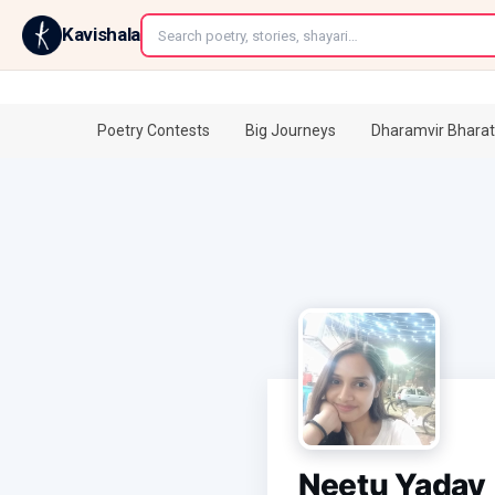
←
Kavishala
Poetry Contests
Big Journeys
Dharamvir Bharat
Neetu Yadav