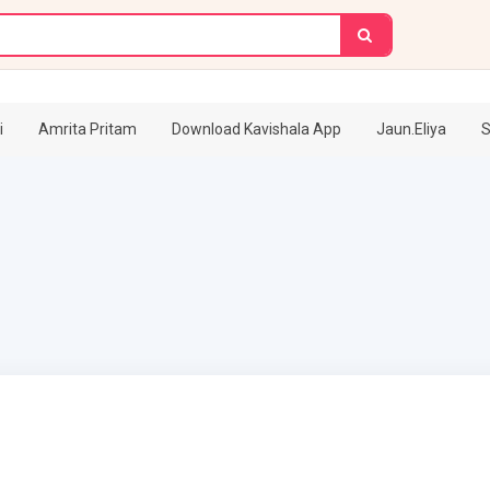
i
Amrita Pritam
Download Kavishala App
Jaun.Eliya
S