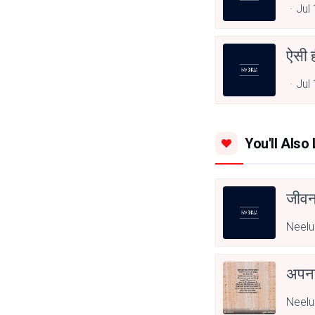
Jul
ऐसी ही
Jul
You'll Also 
जीवन
Neelu
अपनत
Neelu