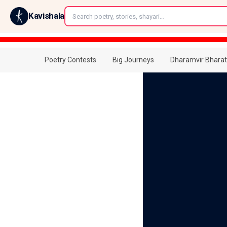
←
Kavishala
Poetry Contests
Big Journeys
Dharamvir Bharat