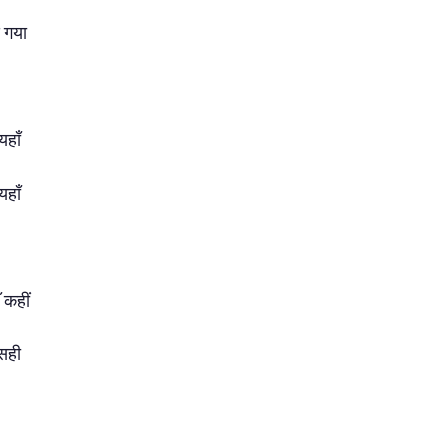
े गया
यहाँ
यहाँ
 कहीं
 सही