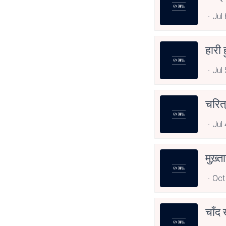
Jul
हारी ह
Jul
चरित
Jul
मुख़्त
Oct
चाँद