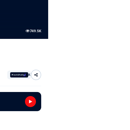
749.5K
AI