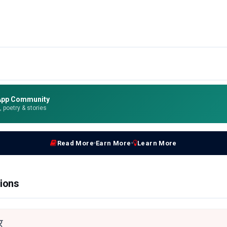
App Community
e, poetry & stories
Read More
Earn More
Learn More
ions
र