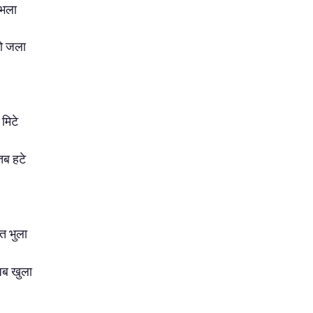
ं भला
को जला
 मिटे
तब हटे
त भुला
 अब खुला