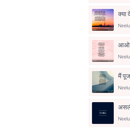
क्या 
Neelu
आओ 
Neelu
मैं पू
Neelu
असली
Neelu