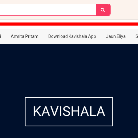
i
Amrita Pritam
Download Kavishala App
Jaun.Eliya
S