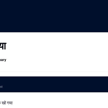
या
hary
ost
 खो गया