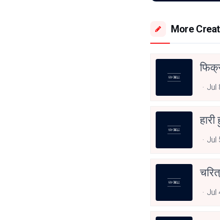
More Creat
फिक्
Jul
हारी ह
Jul
चरित
Jul