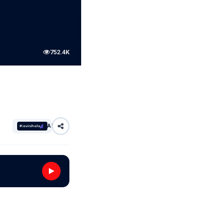
752.4K
AI