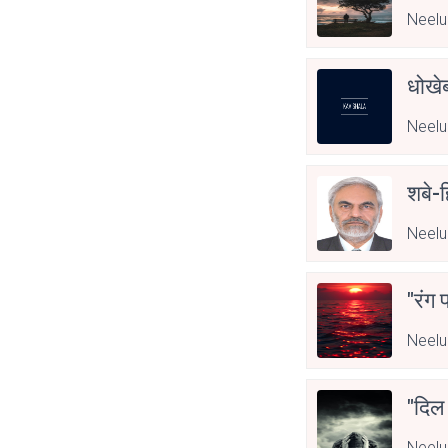
Neelu
धोखेब
Neelu
शबे-ह
Neelu
"रंग 
Neelu
"दिल
Neelu