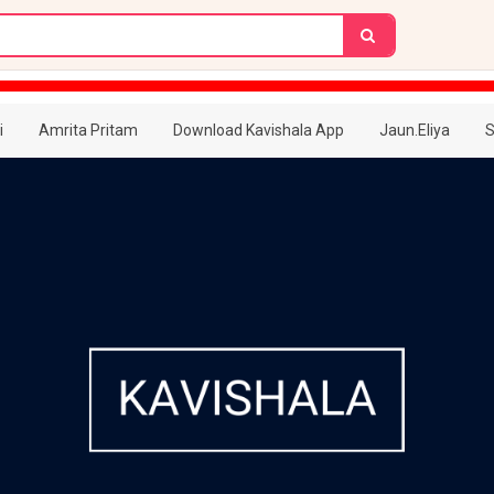
i
Amrita Pritam
Download Kavishala App
Jaun.Eliya
S