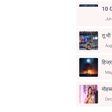
10 G
Jun
तू भी
Aug
हिज्र
May
Dec