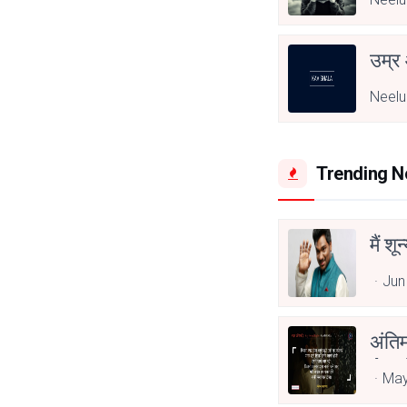
उम्र
Neelu
Trending 
मैं शू
Jun
अंति
Asp
May