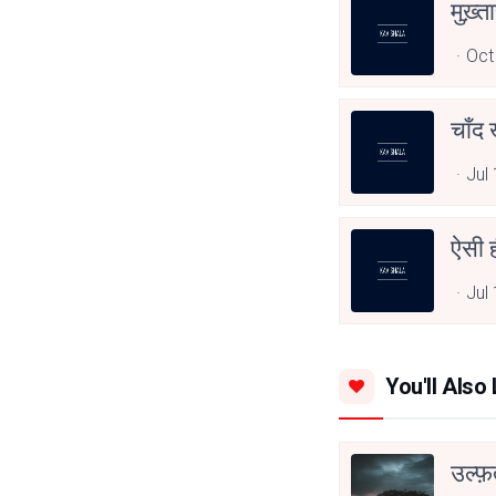
मुख़्त
Oct
चाँद
Jul
ऐसी ही
Jul
You'll Also 
उल्फ़