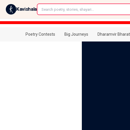
←
Kavishala
Poetry Contests
Big Journeys
Dharamvir Bharat