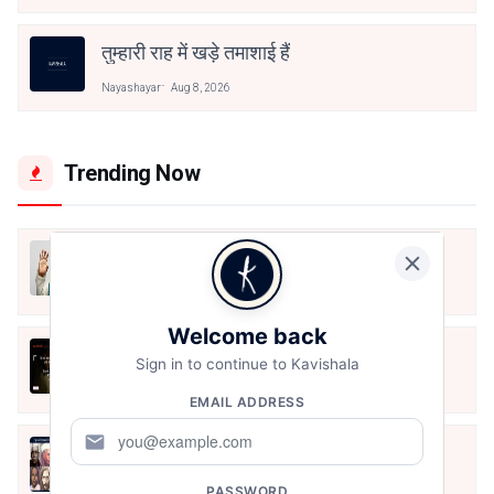
तुम्हारी राह में खड़े तमाशाई हैं
Nayashayar
Aug 8, 2026
Trending Now
मैं शून्य पे सवार हूँ
Jun 16, 2020
Welcome back
अंतिम ऊँचाई - कुँवर नारायण | Stay Home
Sign in to continue to Kavishala
Stay Safe | TVF's Aspirants
May 8, 2021
EMAIL ADDRESS
mail
10 Greatest Hindi Poets Of India
Jun 16, 2020
PASSWORD