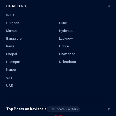
CHAPTERS
INDIA
Gurgaon
Pune
Mumbai
Hyderabad
Bangalore
Lucknow
Rewa
Indore
Bhopal
Ghaziabad
Hamirpur
Dehradoon
Kanpur
UAE
UAE
Top Poets on Kavishala
▾
300+ poets & writers