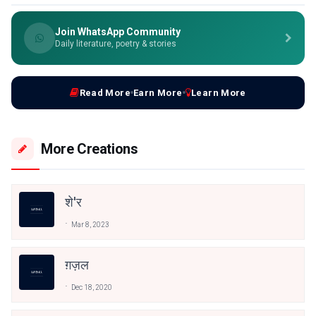
Join WhatsApp Community
Daily literature, poetry & stories
Read More
Earn More
Learn More
More Creations
शे'र
Mar 8, 2023
ग़ज़ल
Dec 18, 2020