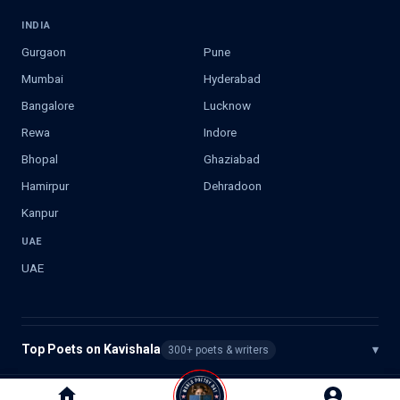
INDIA
Gurgaon
Pune
Mumbai
Hyderabad
Bangalore
Lucknow
Rewa
Indore
Bhopal
Ghaziabad
Hamirpur
Dehradoon
Kanpur
UAE
UAE
Top Poets on Kavishala
▾
300+ poets & writers