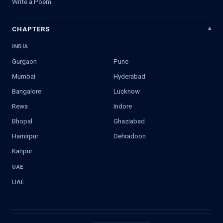
Write a Poem
CHAPTERS
INDIA
Gurgaon
Pune
Mumbai
Hyderabad
Bangalore
Lucknow
Rewa
Indore
Bhopal
Ghaziabad
Hamirpur
Dehradoon
Kanpur
UAE
UAE