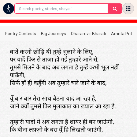
←
Poetry Contests
Big Journeys
Dharamvir Bharati
Amrita Prita