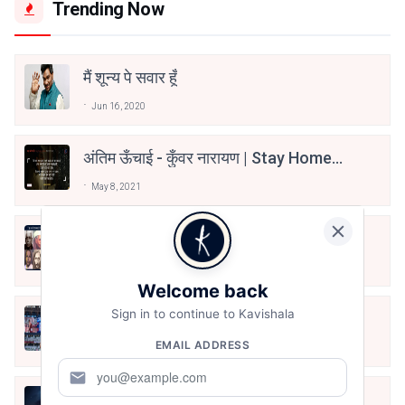
Trending Now
मैं शून्य पे सवार हूँ
Jun 16, 2020
अंतिम ऊँचाई - कुँवर नारायण | Stay Home
Stay Safe | TVF's Aspirants
May 8, 2021
10 Greatest Hindi Poets Of India
Jun 16, 2020
Welcome back
Sign in to continue to Kavishala
तू भी है राणा का वंशज फेंक जहां तक भाला जाए:
वाहिद अली वाहिद
EMAIL ADDRESS
Aug 7, 2021
mail
हिज्र पे ये रात भी