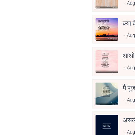
Aug
क्या 
Aug
आओ 
Aug
मैं पू
Aug
असली
Aug