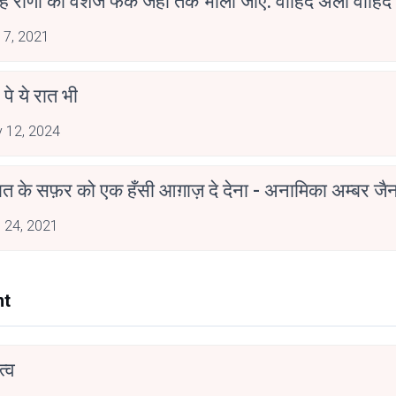
 है राणा का वंशज फेंक जहां तक भाला जाए: वाहिद अली वाहिद
 7, 2021
 पे ये रात भी
 12, 2024
मोहब्बत के सफ़र को एक हँसी आग़ाज़ दे देना - अनामिका अम्बर ज
 24, 2021
nt
्व