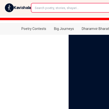
←
Kavishala
Poetry Contests
Big Journeys
Dharamvir Bharat