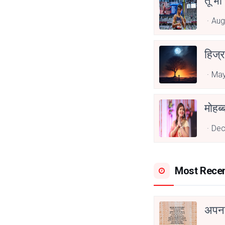
तू भी
Aug
हिज्र
May
Dec
Most Rece
अपनत