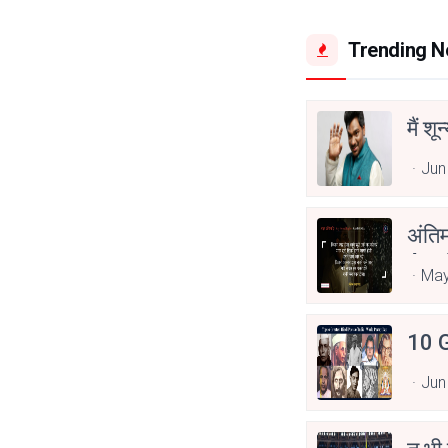
Trending 
मैं शू
Jun
अंति
Asp
May
10 G
Jun