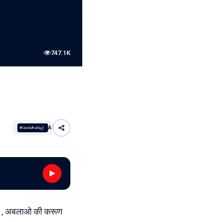
747.1K
AI
चीखे , अबलाओ की करूण