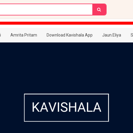
i
Amrita Pritam
Download Kavishala App
Jaun.Eliya
S