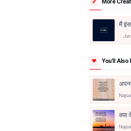
More Creat
मैं इं
Jun
You'll Also 
अपनत
Najs
क्या 
Najs