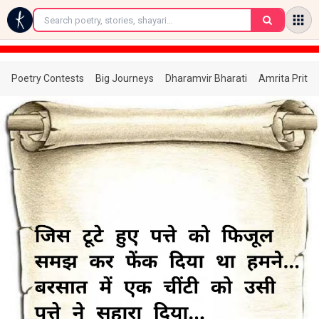
←
Poetry Contests
Big Journeys
Dharamvir Bharati
Amrita Prita