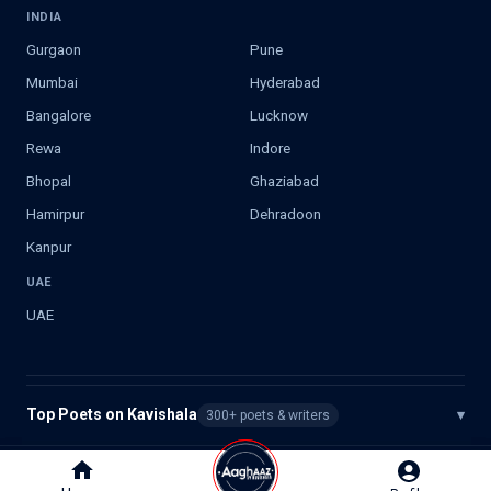
INDIA
Gurgaon
Pune
Mumbai
Hyderabad
Bangalore
Lucknow
Rewa
Indore
Bhopal
Ghaziabad
Hamirpur
Dehradoon
Kanpur
UAE
UAE
Top Poets on Kavishala
▾
300+ poets & writers
©
2026
Kavishala. All rights reserved.