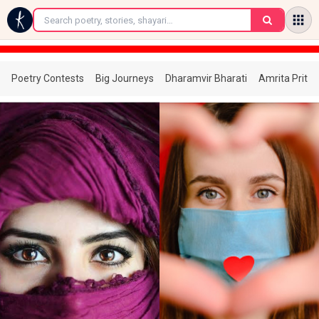
←
Poetry Contests
Big Journeys
Dharamvir Bharati
Amrita Prita