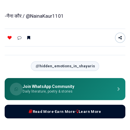
-नैना कौर / @NainaKaur1101
hidden_emotions_in_shayaris
Join WhatsApp Community
Daily literature, poetry & stories
Read More
Earn More
Learn More