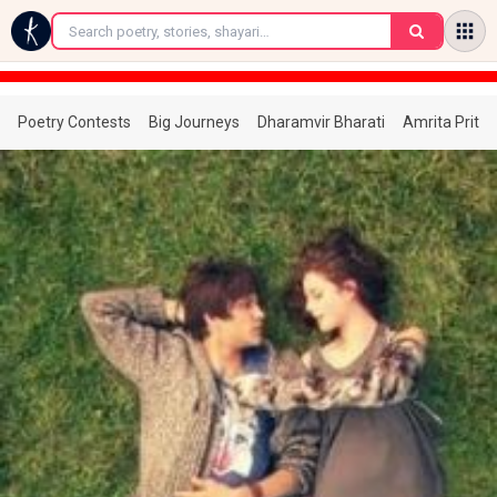
←
Poetry Contests
Big Journeys
Dharamvir Bharati
Amrita Prita