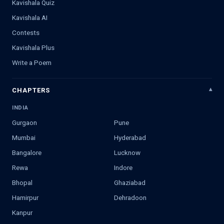
Kavishala Quiz
Kavishala AI
Contests
Kavishala Plus
Write a Poem
CHAPTERS
INDIA
Gurgaon
Pune
Mumbai
Hyderabad
Bangalore
Lucknow
Rewa
Indore
Bhopal
Ghaziabad
Hamirpur
Dehradoon
Kanpur