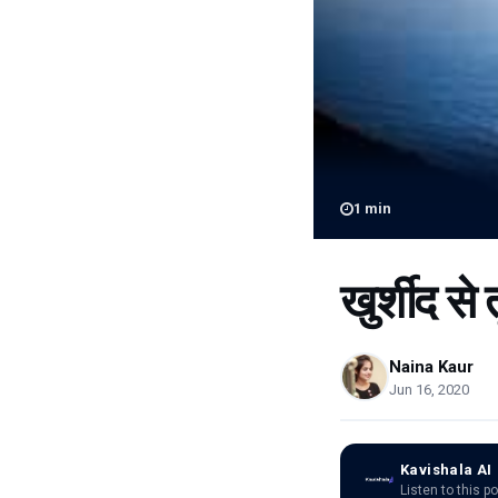
1
min
खुर्शीद से 
Naina Kaur
Jun 16, 2020
Kavishala AI
Listen to this p