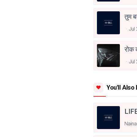
तुम ब
Jul
रोक 
Jul
You'll Also 
LIF
Naina