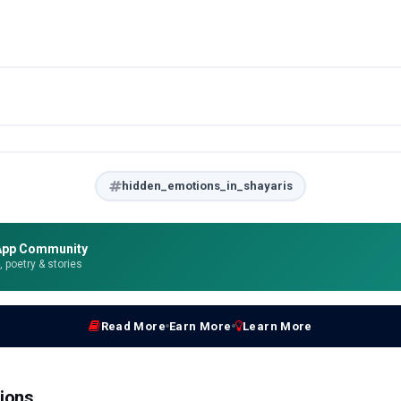
hidden_emotions_in_shayaris
App Community
e, poetry & stories
Read More
Earn More
Learn More
ions