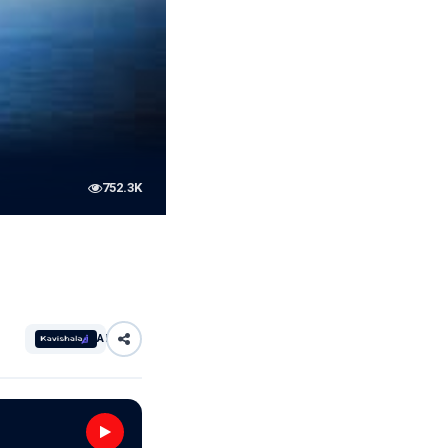
752.3K
AI