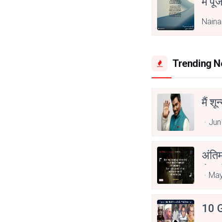
मैं पू
Naina
Trending 
मैं शू
Jun
अंति
Asp
May
10 G