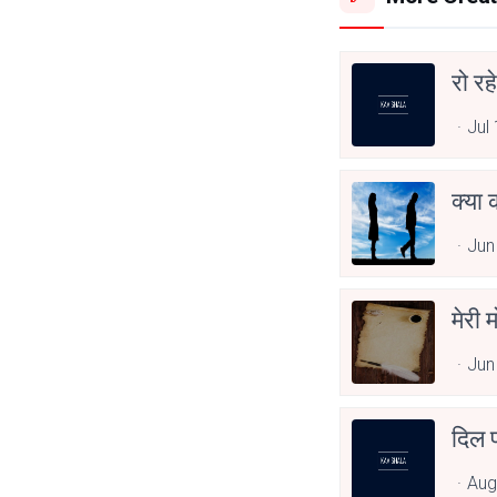
रो रह
Jul
क्या
Jun
मेरी 
Jun
दिल प
Aug