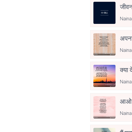
जीवन
Naina
अपनत
Naina
क्या 
Naina
आओ 
Naina