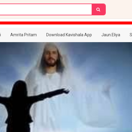
i
Amrita Pritam
Download Kavishala App
Jaun.Eliya
S