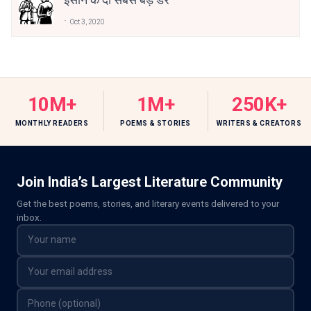
Oct 3, 2020
10M+
1M+
250K+
MONTHLY READERS
POEMS & STORIES
WRITERS & CREATORS
Join India’s Largest Literature Community
Get the best poems, stories, and literary events delivered to your
inbox.