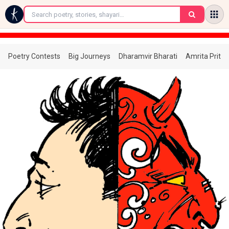
←
Poetry Contests
Big Journeys
Dharamvir Bharati
Amrita Prita