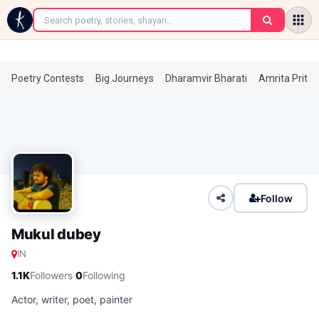
←
Poetry Contests
Big Journeys
Dharamvir Bharati
Amrita Prita
Follow
Mukul dubey
IN
·
1.1K
Followers
0
Following
Actor, writer, poet, painter