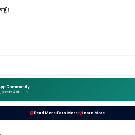
हूँ !!
App Community
e, poetry & stories
Read More
Earn More
Learn More