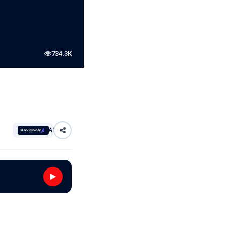
734.3K
AI