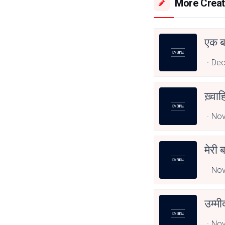
More Creat
एक बर
Dec
ख़्वा
Nov
मेरी ब
Nov
उम्मी
Nov