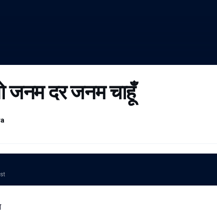
 तो जनम दर जनम चाहूँ
ra
ost
े