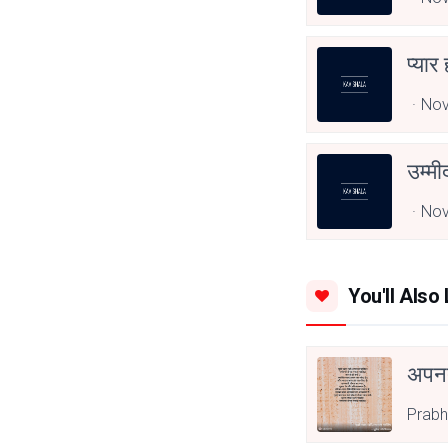
प्यार
Nov
उम्म
Nov
You'll Also 
अपनत
Prabh