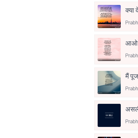
क्या 
Prabh
आओ 
Prabh
मैं पू
Prabh
असली
Prabh