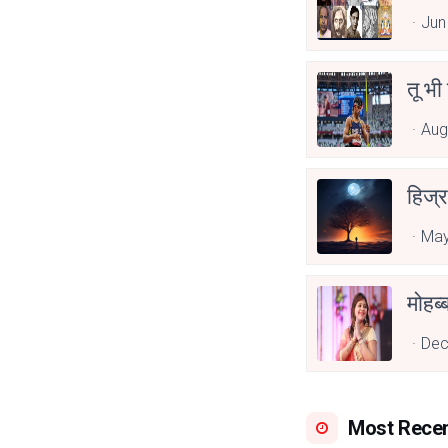
Jun
तू भी
Aug
हिज्र
May
Dec
Most Rece