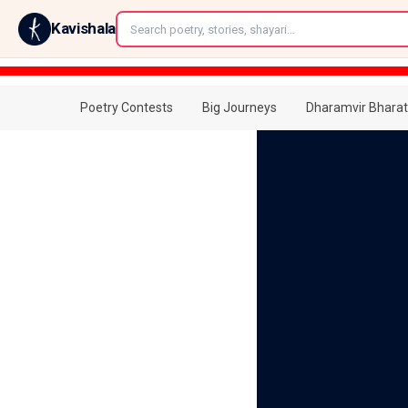
←
Kavishala
Poetry Contests
Big Journeys
Dharamvir Bharat