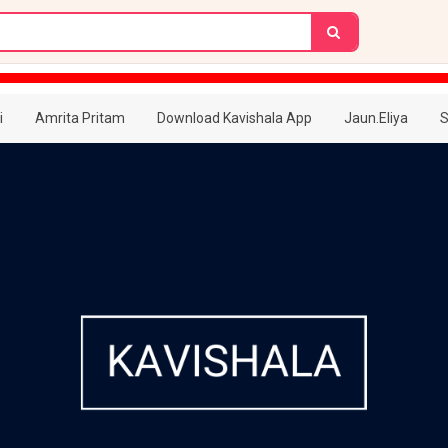
i
Amrita Pritam
Download Kavishala App
Jaun.Eliya
S