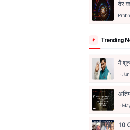
देर क
Prabh
Trending 
मैं शू
Jun
अंति
Asp
May
10 G