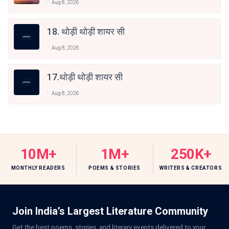
Aug 8, 2026
18. थोड़ी थोड़ी शायर सी
Aug 8, 2026
17.थोड़ी थोड़ी शायर सी
Aug 8, 2026
10M+
1M+
250K+
MONTHLY READERS
POEMS & STORIES
WRITERS & CREATORS
Join India’s Largest Literature Community
Get the best poems, stories, and literary events delivered to your