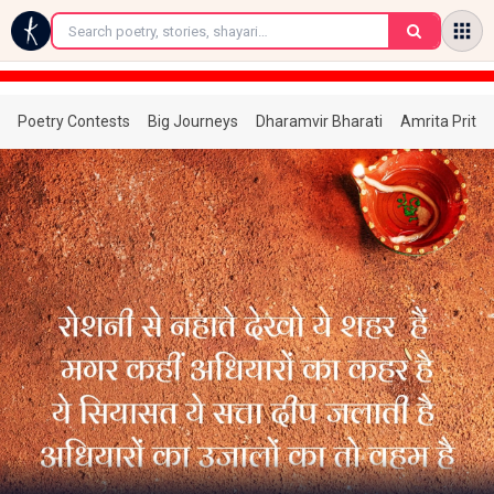
←
Poetry Contests
Big Journeys
Dharamvir Bharati
Amrita Prita