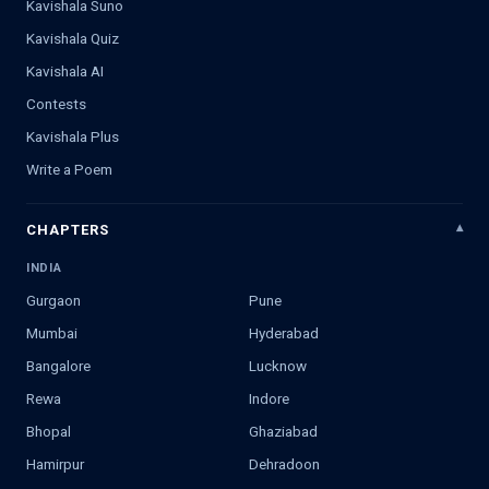
Kavishala Suno
Kavishala Quiz
Kavishala AI
Contests
Kavishala Plus
Write a Poem
CHAPTERS
INDIA
Gurgaon
Pune
Mumbai
Hyderabad
Bangalore
Lucknow
Rewa
Indore
Bhopal
Ghaziabad
Hamirpur
Dehradoon